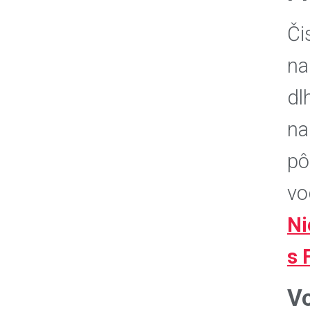
Či
na
dl
na
pô
vo
Ni
s 
Vo