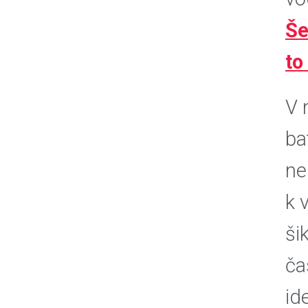
Še
to
V 
ba
ne
k 
ši
ča
id