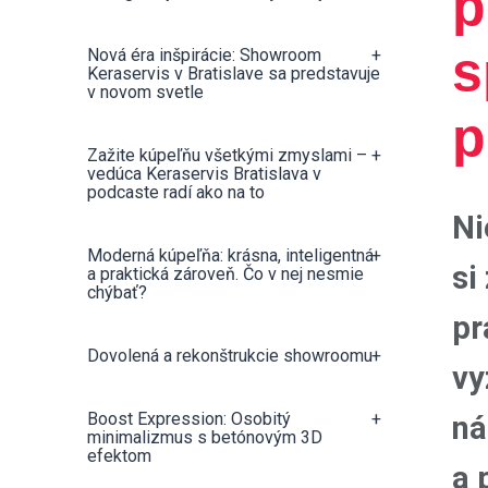
p
s
Nová éra inšpirácie: Showroom
+
Keraservis v Bratislave sa predstavuje
v novom svetle
p
Zažite kúpeľňu všetkými zmyslami –
+
vedúca Keraservis Bratislava v
podcaste radí ako na to
Ni
Moderná kúpeľňa: krásna, inteligentná
+
si
a praktická zároveň. Čo v nej nesmie
chýbať?
pr
Dovolená a rekonštrukcie showroomu
+
vy
Boost Expression: Osobitý
+
ná
minimalizmus s betónovým 3D
efektom
a 