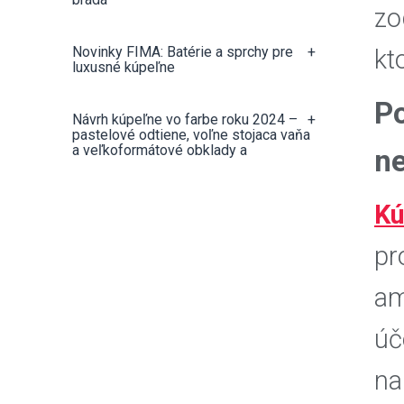
zo
Novinky FIMA: Batérie a sprchy pre
+
kt
luxusné kúpeľne
Po
Návrh kúpeľne vo farbe roku 2024 –
+
pastelové odtiene, voľne stojaca vaňa
a veľkoformátové obklady a
ne
Kú
pr
am
úč
na