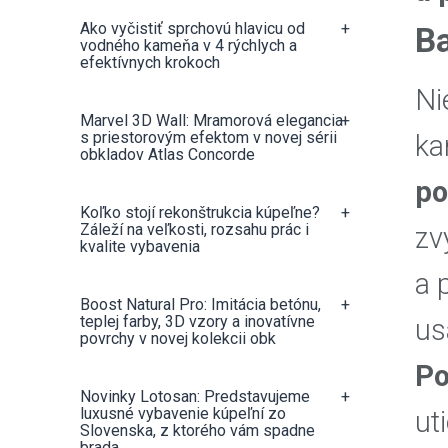
Ako vyčistiť sprchovú hlavicu od
+
Ba
vodného kameňa v 4 rýchlych a
efektívnych krokoch
Ni
Marvel 3D Wall: Mramorová elegancia
+
s priestorovým efektom v novej sérii
ka
obkladov Atlas Concorde
po
Koľko stojí rekonštrukcia kúpeľne?
+
Záleží na veľkosti, rozsahu prác i
zv
kvalite vybavenia
a 
Boost Natural Pro: Imitácia betónu,
+
teplej farby, 3D vzory a inovatívne
us
povrchy v novej kolekcii obk
Po
Novinky Lotosan: Predstavujeme
+
luxusné vybavenie kúpeľní zo
ut
Slovenska, z ktorého vám spadne
brada