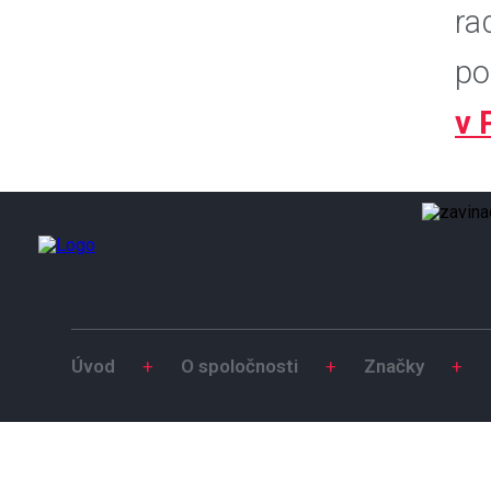
ra
po
v 
Úvod
+
O spoločnosti
+
Značky
+