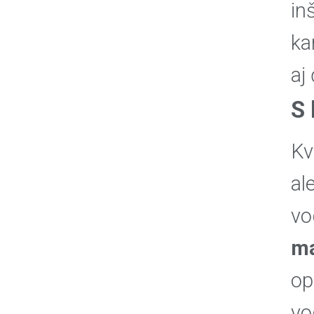
in
ka
aj
S 
Kv
al
v
ma
op
vo