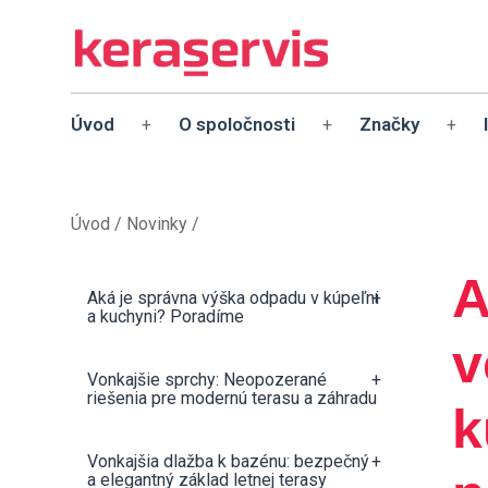
Úvod
O spoločnosti
Značky
+
+
+
Úvod
/
Novinky
/
A
Aká je správna výška odpadu v kúpeľni
+
a kuchyni? Poradíme
v
Vonkajšie sprchy: Neopozerané
+
riešenia pre modernú terasu a záhradu
k
Vonkajšia dlažba k bazénu: bezpečný
+
a elegantný základ letnej terasy