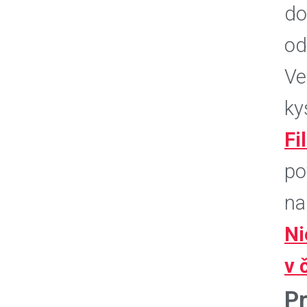
do
od
Ve
ky
Fi
po
na
Ni
v 
Pr