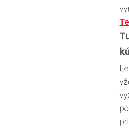
vy
Te
Tu
kú
Le
vž
vy
po
pr