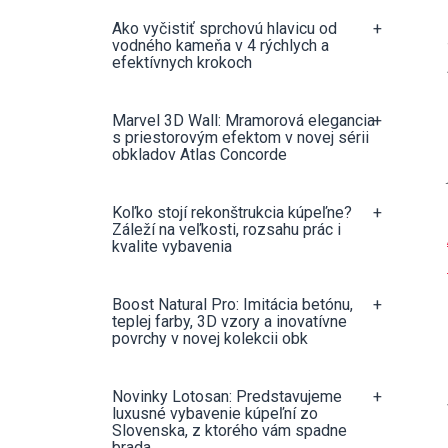
Ako vyčistiť sprchovú hlavicu od
+
vodného kameňa v 4 rýchlych a
efektívnych krokoch
Marvel 3D Wall: Mramorová elegancia
+
s priestorovým efektom v novej sérii
obkladov Atlas Concorde
Koľko stojí rekonštrukcia kúpeľne?
+
Záleží na veľkosti, rozsahu prác i
kvalite vybavenia
Boost Natural Pro: Imitácia betónu,
+
teplej farby, 3D vzory a inovatívne
povrchy v novej kolekcii obk
Novinky Lotosan: Predstavujeme
+
luxusné vybavenie kúpeľní zo
Slovenska, z ktorého vám spadne
brada