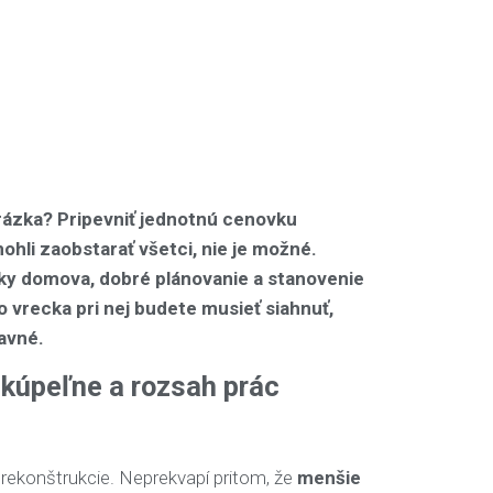
vrázka? Pripevniť jednotnú cenovku
ohli zaobstarať všetci, nie je možné.
iky domova, dobré plánovanie a stanovenie
 vrecka pri nej budete musieť siahnuť,
avné.
ť kúpeľne a rozsah prác
 rekonštrukcie. Neprekvapí pritom, že
menšie