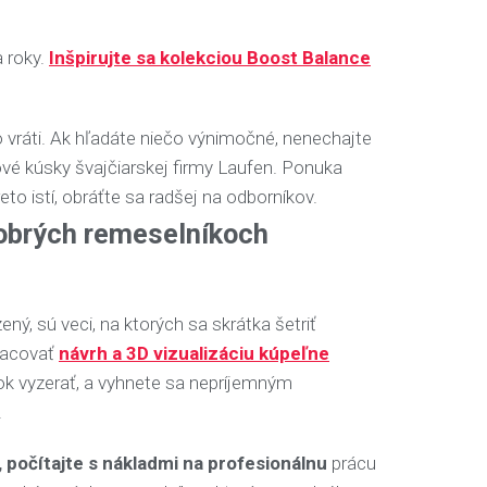
 roky.
Inšpirujte sa kolekciou Boost Balance
to vráti. Ak hľadáte niečo výnimočné, nenechajte
vé kúsky švajčiarskej firmy Laufen. Ponuka
reto istí, obráťte sa radšej na odborníkov.
obrých remeselníkoch
ý, sú veci, na ktorých sa skrátka šetriť
pracovať
návrh a 3D vizualizáciu kúpeľne
dok vyzerať, a vyhnete sa nepríjemným
.
 počítajte s nákladmi na profesionálnu
prácu