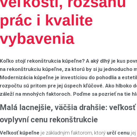
veľkosti, rozsahu
prác i kvalite
vybavenia
Koľko stojí rekonštrukcia kúpeľne? A aký dlhý je kus po
na rekonštrukciu kúpeľne, za ktorú by si ju jednoducho m
Modernizácia kúpeľne je investíciou do pohodlia a estet
rozpočtu sú pritom pre jej úspech kľúčové. Ako hlboko do
záleží na mnohých faktoroch. Poďme sa pozrieť na tie hl
Malá lacnejšie, väčšia drahšie: veľkos
ovplyvní cenu rekonštrukcie
Veľkosť kúpeľne
je základným faktorom, ktorý
určí cenu
jej