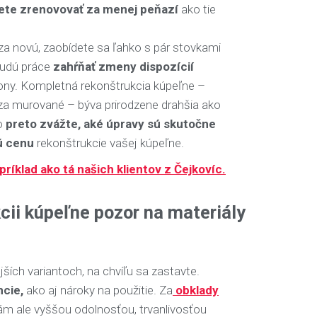
ete zrenovovať za menej peňazí
ako tie
za novú, zaobídete sa ľahko s pár stovkami
budú práce
zahŕňať zmeny dispozícií
kony. Kompletná rekonštrukcia kúpeľne –
za murované – býva prirodzene drahšia ako
vo
preto zvážte, aké úpravy sú skutočne
ú cenu
rekonštrukcie vašej kúpeľne.
íklad ako tá našich klientov z Čejkovíc.
kcii kúpeľne pozor na materiály
ejších variantoch, na chvíľu sa zastavte.
ncie,
ako aj nároky na použitie. Za
obklady
vám ale vyššou odolnosťou, trvanlivosťou