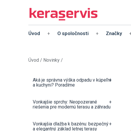
Úvod
O spoločnosti
Značky
+
+
Úvod
/
Novinky
/
Aká je správna výška odpadu v kúpeľni
+
a kuchyni? Poradíme
Vonkajšie sprchy: Neopozerané
+
riešenia pre modernú terasu a záhradu
Vonkajšia dlažba k bazénu: bezpečný
+
a elegantný základ letnej terasy