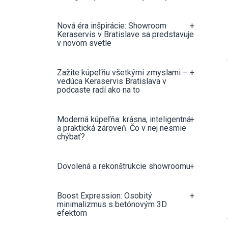
Nová éra inšpirácie: Showroom
+
Keraservis v Bratislave sa predstavuje
v novom svetle
Zažite kúpeľňu všetkými zmyslami –
+
vedúca Keraservis Bratislava v
podcaste radí ako na to
Moderná kúpeľňa: krásna, inteligentná
+
a praktická zároveň. Čo v nej nesmie
chýbať?
Dovolená a rekonštrukcie showroomu
+
Boost Expression: Osobitý
+
minimalizmus s betónovým 3D
efektom