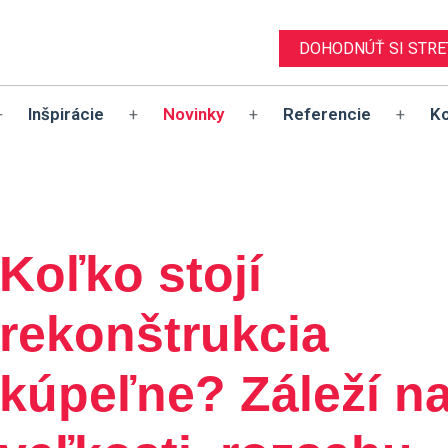
DOHODNÚŤ SI STRE
Inšpirácie
Novinky
Referencie
Ko
+
+
+
+
Koľko stojí
rekonštrukcia
kúpeľne? Záleží n