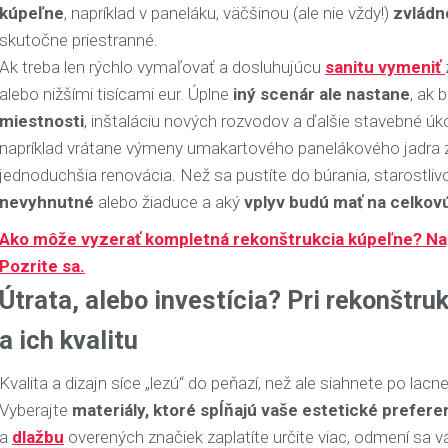
kúpeľne
, napríklad v paneláku, väčšinou (ale nie vždy!)
zvládn
skutočne priestranné.
Ak treba len rýchlo vymaľovať a dosluhujúcu
sanitu vymeniť
alebo nižšími tisícami eur. Úplne
iný scenár ale nastane
, ak 
miestnosti
, inštaláciu nových rozvodov a ďalšie stavebné ú
napríklad vrátane výmeny umakartového panelákového jadra 
jednoduchšia renovácia. Než sa pustíte do búrania, starostli
nevyhnutné
alebo žiaduce a aký
vplyv budú mať na celkov
Ako môže vyzerať kompletná rekonštrukcia kúpeľne? Napr
Pozrite sa.
Útrata, alebo investícia? Pri rekonštru
a ich kvalitu
Kvalita a dizajn síce „lezú“ do peňazí, než ale siahnete po lacn
Vyberajte
materiály, ktoré spĺňajú vaše estetické prefere
a
dlažbu
overených značiek zaplatíte určite viac, odmení sa 