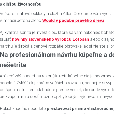
a
dlhšou životnosťou
.
Veľkoformátové obklady a dlažba Atlas Concorde vám vydržia
v imitácii betónu alebo
Would v podobe pravého dreva
.
Aj kvalitná sanita je investíciou, ktorá sa vám nakoniec boha
si ujsť
novinky slovenského výrobcu Lotosan
alebo dizajno
na trhu je široká a cenové rozpätie obrovské, ak si nie ste si p
Na profesionálnom návrhu kúpeľne a d
nešetrite
Ani keď váš budget na rekonštrukciu kúpeľne nie je neobmedzen
neoplatí. Zvlášť ak je práca väčšieho rozsahu, nechajte si vy
od špecialistu. Len tak budete presne vedieť, ako bude výsle
prekvapeniam a dosť možno aj zbytočným výdavkom navyše
Pokiaľ kúpeľňu nebudete
prestavovať priamo vlastnoručne,