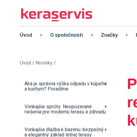
Úvod
O spoločnosti
Značky
+
+
+
Úvod
/
Novinky
/
P
Aká je správna výška odpadu v kúpeľni
+
a kuchyni? Poradíme
r
Vonkajšie sprchy: Neopozerané
+
riešenia pre modernú terasu a záhradu
k
Vonkajšia dlažba k bazénu: bezpečný
+
a elegantný základ letnej terasy