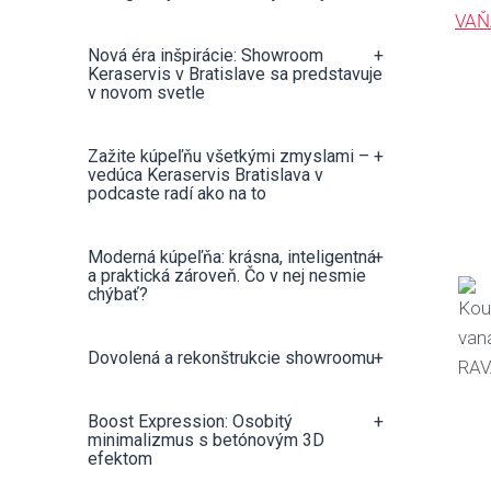
VA
Nová éra inšpirácie: Showroom
+
Keraservis v Bratislave sa predstavuje
v novom svetle
Zažite kúpeľňu všetkými zmyslami –
+
vedúca Keraservis Bratislava v
podcaste radí ako na to
Moderná kúpeľňa: krásna, inteligentná
+
a praktická zároveň. Čo v nej nesmie
chýbať?
Dovolená a rekonštrukcie showroomu
+
Boost Expression: Osobitý
+
minimalizmus s betónovým 3D
efektom