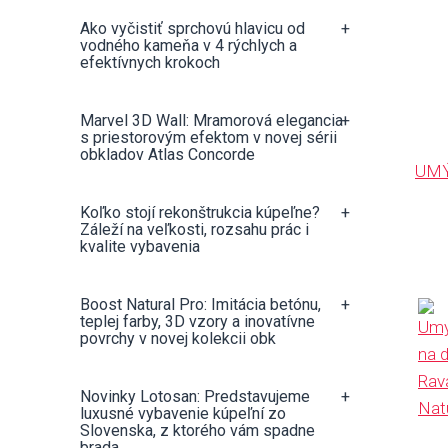
Ako vyčistiť sprchovú hlavicu od
+
vodného kameňa v 4 rýchlych a
efektívnych krokoch
Marvel 3D Wall: Mramorová elegancia
+
s priestorovým efektom v novej sérii
obkladov Atlas Concorde
UM
Koľko stojí rekonštrukcia kúpeľne?
+
Záleží na veľkosti, rozsahu prác i
kvalite vybavenia
Boost Natural Pro: Imitácia betónu,
+
teplej farby, 3D vzory a inovatívne
povrchy v novej kolekcii obk
Novinky Lotosan: Predstavujeme
+
luxusné vybavenie kúpeľní zo
Slovenska, z ktorého vám spadne
brada