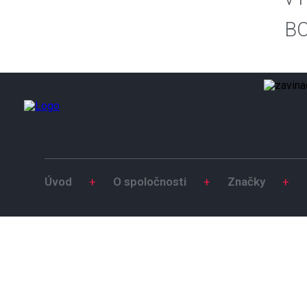
B
Úvod
+
O spoločnosti
+
Značky
+