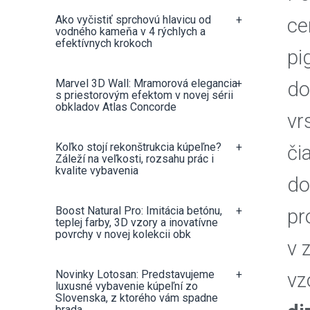
Ako vyčistiť sprchovú hlavicu od
+
ce
vodného kameňa v 4 rýchlych a
efektívnych krokoch
pi
Marvel 3D Wall: Mramorová elegancia
+
do
s priestorovým efektom v novej sérii
obkladov Atlas Concorde
vr
Koľko stojí rekonštrukcia kúpeľne?
+
či
Záleží na veľkosti, rozsahu prác i
kvalite vybavenia
do
Boost Natural Pro: Imitácia betónu,
+
pr
teplej farby, 3D vzory a inovatívne
povrchy v novej kolekcii obk
v 
Novinky Lotosan: Predstavujeme
+
vz
luxusné vybavenie kúpeľní zo
Slovenska, z ktorého vám spadne
brada