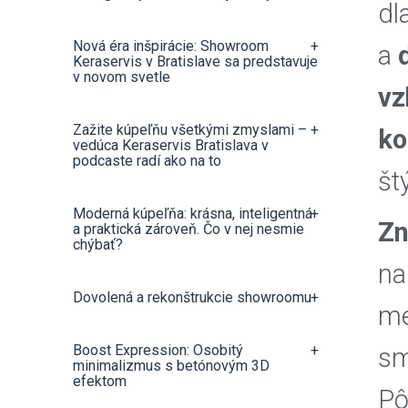
dl
Nová éra inšpirácie: Showroom
+
a
Keraservis v Bratislave sa predstavuje
v novom svetle
vz
Zažite kúpeľňu všetkými zmyslami –
+
ko
vedúca Keraservis Bratislava v
podcaste radí ako na to
št
Moderná kúpeľňa: krásna, inteligentná
+
Zn
a praktická zároveň. Čo v nej nesmie
chýbať?
na
Dovolená a rekonštrukcie showroomu
+
me
Boost Expression: Osobitý
+
sm
minimalizmus s betónovým 3D
efektom
Pô