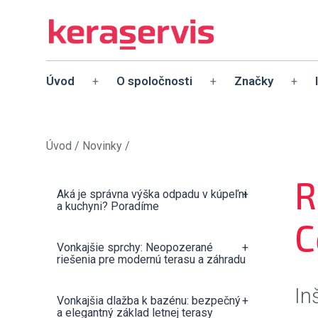
Úvod
O spoločnosti
Značky
+
+
+
Úvod
/
Novinky
/
R
Aká je správna výška odpadu v kúpeľni
+
a kuchyni? Poradíme
C
Vonkajšie sprchy: Neopozerané
+
riešenia pre modernú terasu a záhradu
In
Vonkajšia dlažba k bazénu: bezpečný
+
a elegantný základ letnej terasy