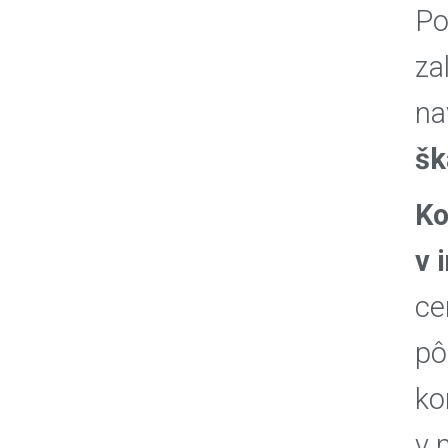
Po
za
na
šk
Ko
v 
ce
pô
ko
v 