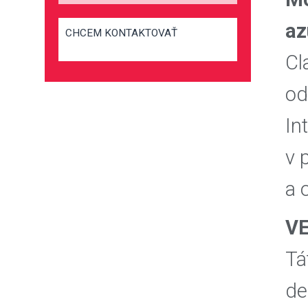
az
CHCEM KONTAKTOVAŤ
Cl
od
In
v 
a 
V
Tá
de