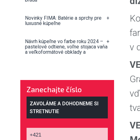
di
Ko
Novinky FIMA: Batérie a sprchy pre
+
luxusné kúpeľne
fa
Návrh kúpeľne vo farbe roku 2024 –
+
v 
pastelové odtiene, voľne stojaca vaňa
a veľkoformátové obklady a
VE
Gr
Zanechajte číslo
vď
ZAVOLÁME A DOHODNEME SI
tv
STRETNUTIE
VE
Mo