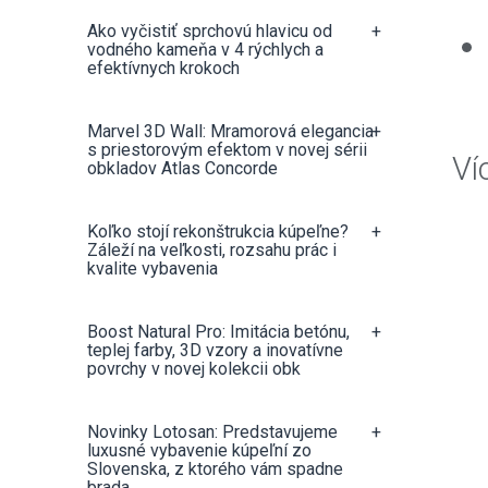
Ako vyčistiť sprchovú hlavicu od
+
vodného kameňa v 4 rýchlych a
efektívnych krokoch
Marvel 3D Wall: Mramorová elegancia
+
s priestorovým efektom v novej sérii
Ví
obkladov Atlas Concorde
Koľko stojí rekonštrukcia kúpeľne?
+
Záleží na veľkosti, rozsahu prác i
kvalite vybavenia
Boost Natural Pro: Imitácia betónu,
+
teplej farby, 3D vzory a inovatívne
povrchy v novej kolekcii obk
Novinky Lotosan: Predstavujeme
+
luxusné vybavenie kúpeľní zo
Slovenska, z ktorého vám spadne
brada