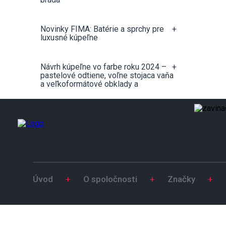
Novinky FIMA: Batérie a sprchy pre
+
luxusné kúpeľne
Návrh kúpeľne vo farbe roku 2024 –
+
pastelové odtiene, voľne stojaca vaňa
a veľkoformátové obklady a
Úvod
+
O spoločnosti
+
Značky
+