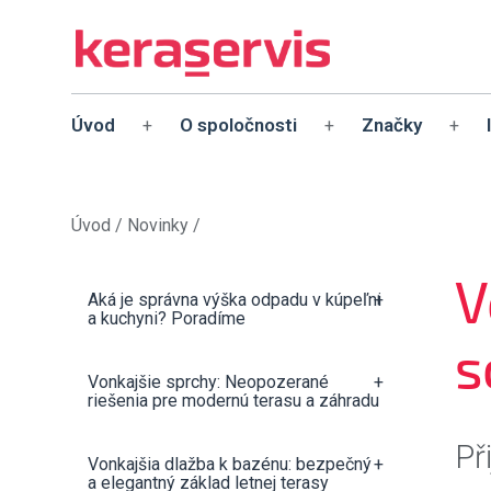
Úvod
O spoločnosti
Značky
+
+
+
Úvod
/
Novinky
/
V
Aká je správna výška odpadu v kúpeľni
+
a kuchyni? Poradíme
s
Vonkajšie sprchy: Neopozerané
+
riešenia pre modernú terasu a záhradu
Př
Vonkajšia dlažba k bazénu: bezpečný
+
a elegantný základ letnej terasy