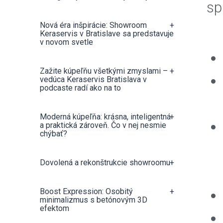
sp
Nová éra inšpirácie: Showroom
+
Keraservis v Bratislave sa predstavuje
v novom svetle
Zažite kúpeľňu všetkými zmyslami –
+
vedúca Keraservis Bratislava v
podcaste radí ako na to
Moderná kúpeľňa: krásna, inteligentná
+
a praktická zároveň. Čo v nej nesmie
chýbať?
Dovolená a rekonštrukcie showroomu
+
Boost Expression: Osobitý
+
minimalizmus s betónovým 3D
efektom