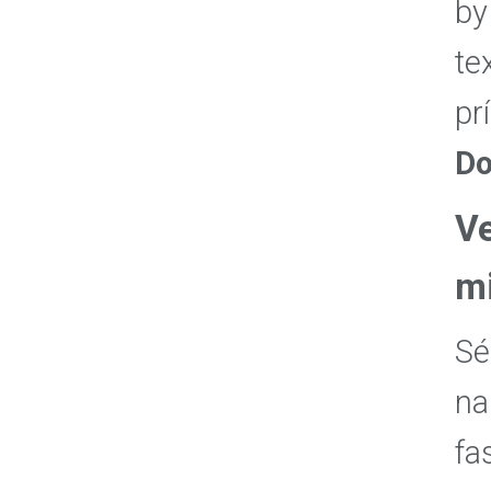
by
te
pr
Do
Ve
m
Sé
na
fa