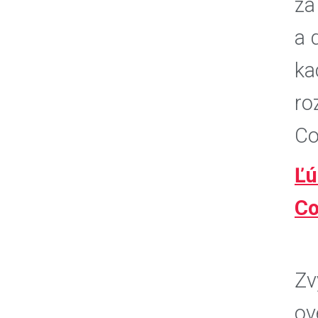
za
a 
ka
ro
Co
Ľú
Co
Zv
ov