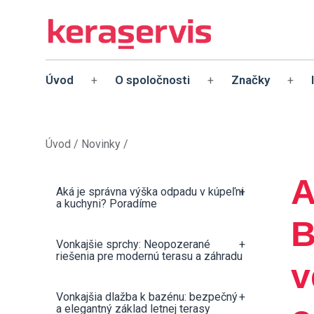
Úvod
O spoločnosti
Značky
+
+
+
Úvod
/
Novinky
/
A
Aká je správna výška odpadu v kúpeľni
+
a kuchyni? Poradíme
B
Vonkajšie sprchy: Neopozerané
+
riešenia pre modernú terasu a záhradu
v
Vonkajšia dlažba k bazénu: bezpečný
+
a elegantný základ letnej terasy