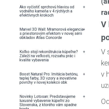
(a
Ako vyčistiť sprchovú hlavicu od
+
ra
vodného kameňa v 4 rýchlych a
efektívnych krokoch
V 
Marvel 3D Wall: Mramorová elegancia
+
s priestorovým efektom v novej sérii
po
obkladov Atlas Concorde
V 
Koľko stojí rekonštrukcia kúpeľne?
+
Záleží na veľkosti, rozsahu prác i
kvalite vybavenia
ke
v 
Boost Natural Pro: Imitácia betónu,
+
teplej farby, 3D vzory a inovatívne
povrchy v novej kolekcii obk
u
Novinky Lotosan: Predstavujeme
+
Od
luxusné vybavenie kúpeľní zo
Slovenska, z ktorého vám spadne
brada