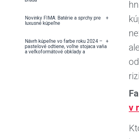
hn
kú
Novinky FIMA: Batérie a sprchy pre
+
luxusné kúpeľne
ne
Návrh kúpeľne vo farbe roku 2024 –
+
al
pastelové odtiene, voľne stojaca vaňa
a veľkoformátové obklady a
od
ri
Fa
v 
Kt