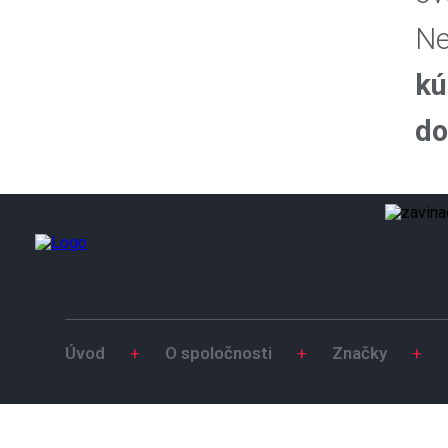
Ne
kú
do
Úvod
+
O spoločnosti
+
Značky
+