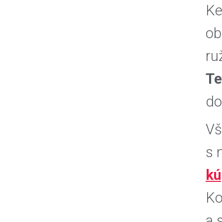
Ke
ob
ru
Te
do
Vš
s 
kú
Ko
a 