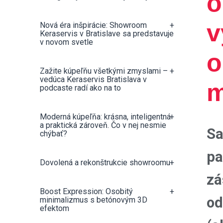
o
v
Nová éra inšpirácie: Showroom
+
Keraservis v Bratislave sa predstavuje
v novom svetle
o
Zažite kúpeľňu všetkými zmyslami –
+
vedúca Keraservis Bratislava v
m
podcaste radí ako na to
Moderná kúpeľňa: krásna, inteligentná
+
a praktická zároveň. Čo v nej nesmie
Sa
chýbať?
pa
Dovolená a rekonštrukcie showroomu
+
zá
Boost Expression: Osobitý
+
od
minimalizmus s betónovým 3D
efektom