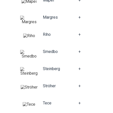
Mapei
+
Margres
+
Riho
+
Smedbo
+
Steinberg
+
Ströher
+
Tece
+