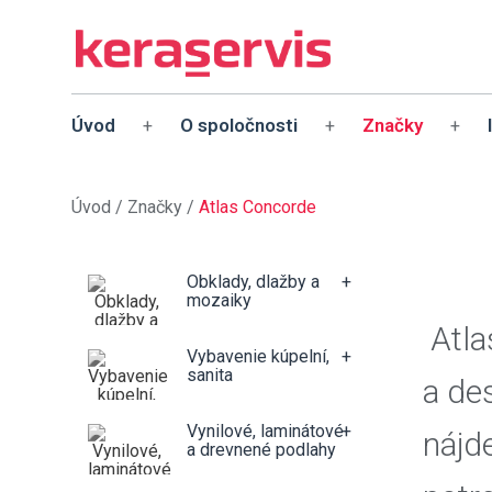
Úvod
O spoločnosti
Značky
+
+
+
Úvod
/
Značky
/
Atlas Concorde
Obklady, dlažby a
+
mozaiky
Atla
Vybavenie kúpelní,
+
sanita
a de
Vynilové, laminátové
+
nájd
a drevnené podlahy