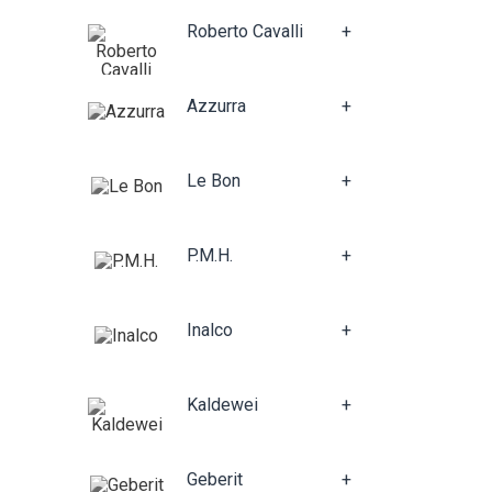
Roberto Cavalli
+
Azzurra
+
Le Bon
+
P.M.H.
+
Inalco
+
Kaldewei
+
Geberit
+