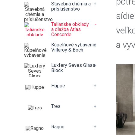
potr
Stavebná chémia a
+
príslušenstvo
sídie
Talianske obklady
-
veľk
a dlažba Atlas
Concorde
a vy
Kúpelňové vybavenie
+
Villeroy & Boch
Luxfery Seves Glass
+
Block
Hüppe
+
Tres
+
Ragno
+