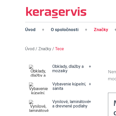
Úvod
O spoločnosti
Značky
+
+
Úvod
/
Značky
/
Tece
Obklady, dlažby a
+
mozaiky
Nem
mod
Vybavenie kúpelní,
+
sanita
Vynilové, laminátové
+
a drevnené podlahy