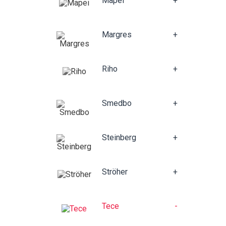
Mapei
+
Margres
+
Riho
+
Smedbo
+
Steinberg
+
Ströher
+
Tece
-