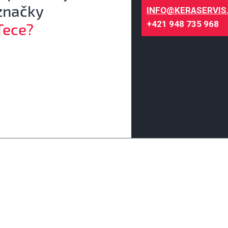
značky
INFO@KERASERVIS
+421 948 735 968
Tece?