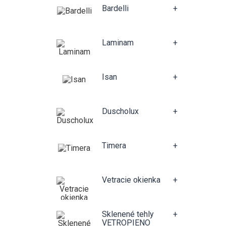
Bardelli
+
Laminam
+
Isan
+
Duscholux
+
Timera
+
Vetracie okienka
+
Sklenené tehly
+
VETROPIENO