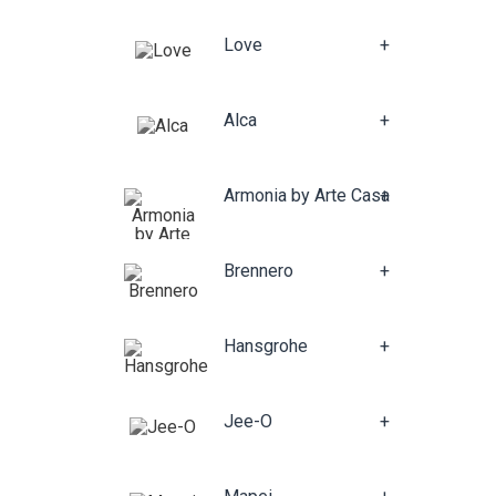
Love
+
Alca
+
Armonia by Arte Casa
+
Brennero
+
Hansgrohe
+
Jee-O
+