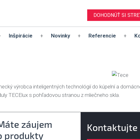
DOHODNÚŤ SI STRE
Inšpirácie
Novinky
Referencie
Ko
+
+
+
+
ecký výrobca inteligentných technológií do kúpelní a domác
uly TECElux s pohľadovou stranou z mliečneho skla.
Máte záujem
Kontaktujte
o produkty