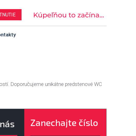
TNUTIE
ntakty
ností. Doporučujeme unikátne predstenové WC
Zanechajte číslo
 nás