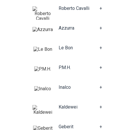
Roberto Cavalli
+
Azzurra
+
Le Bon
+
P.M.H.
+
Inalco
+
Kaldewei
+
Geberit
+