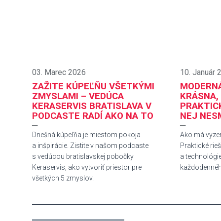
03. Marec 2026
10. Január 
ZAŽITE KÚPEĽŇU VŠETKÝMI
MODERNÁ
ZMYSLAMI – VEDÚCA
KRÁSNA,
KERASERVIS BRATISLAVA V
PRAKTIC
PODCASTE RADÍ AKO NA TO
NEJ NES
─
─
Dnešná kúpeľňa je miestom pokoja
Ako má vyze
a inšpirácie. Zistite v našom podcaste
Praktické rie
s vedúcou bratislavskej pobočky
a technológie
Keraservis, ako vytvoriť priestor pre
každodennéh
všetkých 5 zmyslov.