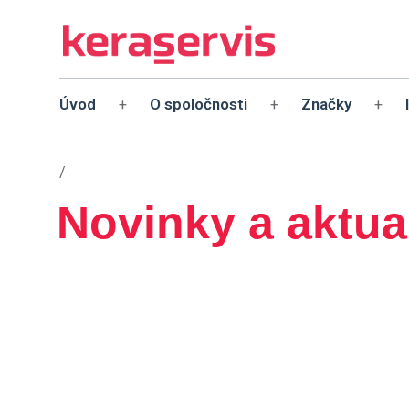
Úvod
O spoločnosti
Značky
+
+
+
/
Novinky a aktual