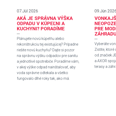
07.Júl 2026
09.Jún 202
AKÁ JE SPRÁVNA VÝŠKA
VONKAJŠ
ODPADU V KÚPEĽNI A
NEOPOZE
KUCHYNI? PORADÍME
PRE MOD
─
ZÁHRAD
─
Plánujete novú kúpeľňu alebo
Vyberáte von
rekonštrukciu tej existujúcej? Prípadne
Zistite, ktoré
riešite novú kuchyňu? Dajte si pozor
od značiek JE
na správnu výšku odpadov pre sanitu
a AXOR spoja
a jednotlivé spotrebiče. Poradíme vám,
terasy a záhr
v akej výške odpad nainštalovať, aby
voda správne odtekala a všetko
fungovalo dlhé roky tak, ako má.