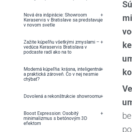
Sú
Nová éra inšpirácie: Showroom
+
mi
Keraservis v Bratislave sa predstavuje
v novom svetle
vo
Zažite kúpeľňu všetkými zmyslami –
+
ke
vedúca Keraservis Bratislava v
podcaste radí ako na to
um
Moderná kúpeľňa: krásna, inteligentná
+
ko
a praktická zároveň. Čo v nej nesmie
chýbať?
Ve
Dovolená a rekonštrukcie showroomu
+
um
Boost Expression: Osobitý
+
be
minimalizmus s betónovým 3D
efektom
po