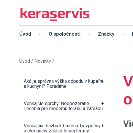
Úvod
O spoločnosti
Značky
+
+
+
Úvod
/
Novinky
/
V
Aká je správna výška odpadu v kúpeľni
+
a kuchyni? Poradíme
o
Vonkajšie sprchy: Neopozerané
+
riešenia pre modernú terasu a záhradu
Vi
Vonkajšia dlažba k bazénu: bezpečný
+
a elegantný základ letnej terasy