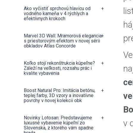
Ako vyčistiť sprchovú hlavicu od
+
li
vodného kameňa v 4 rýchlych a
efektívnych krokoch
há
Marvel 3D Wall: Mramorová elegancia
+
pr
s priestorovým efektom v novej sérii
obkladov Atlas Concorde
Ve
Koľko stojí rekonštrukcia kúpeľne?
+
na
Záleží na veľkosti, rozsahu prác i
kvalite vybavenia
ce
Boost Natural Pro: Imitácia betónu,
+
ve
teplej farby, 3D vzory a inovatívne
povrchy v novej kolekcii obk
Bo
Novinky Lotosan: Predstavujeme
+
v 
luxusné vybavenie kúpeľní zo
Slovenska, z ktorého vám spadne
brada