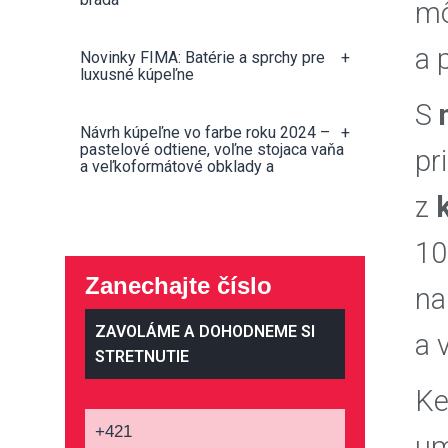
mô
a 
Novinky FIMA: Batérie a sprchy pre
+
luxusné kúpeľne
S
Návrh kúpeľne vo farbe roku 2024 –
+
pastelové odtiene, voľne stojaca vaňa
pr
a veľkoformátové obklady a
z
10
Zanechajte číslo
na
ZAVOLÁME A DOHODNEME SI
a 
STRETNUTIE
Ke
um